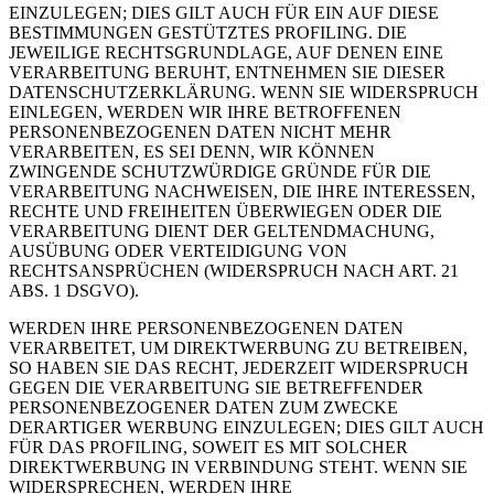
EINZULEGEN; DIES GILT AUCH FÜR EIN AUF DIESE
BESTIMMUNGEN GESTÜTZTES PROFILING. DIE
JEWEILIGE RECHTSGRUNDLAGE, AUF DENEN EINE
VERARBEITUNG BERUHT, ENTNEHMEN SIE DIESER
DATENSCHUTZERKLÄRUNG. WENN SIE WIDERSPRUCH
EINLEGEN, WERDEN WIR IHRE BETROFFENEN
PERSONENBEZOGENEN DATEN NICHT MEHR
VERARBEITEN, ES SEI DENN, WIR KÖNNEN
ZWINGENDE SCHUTZWÜRDIGE GRÜNDE FÜR DIE
VERARBEITUNG NACHWEISEN, DIE IHRE INTERESSEN,
RECHTE UND FREIHEITEN ÜBERWIEGEN ODER DIE
VERARBEITUNG DIENT DER GELTENDMACHUNG,
AUSÜBUNG ODER VERTEIDIGUNG VON
RECHTSANSPRÜCHEN (WIDERSPRUCH NACH ART. 21
ABS. 1 DSGVO).
WERDEN IHRE PERSONENBEZOGENEN DATEN
VERARBEITET, UM DIREKTWERBUNG ZU BETREIBEN,
SO HABEN SIE DAS RECHT, JEDERZEIT WIDERSPRUCH
GEGEN DIE VERARBEITUNG SIE BETREFFENDER
PERSONENBEZOGENER DATEN ZUM ZWECKE
DERARTIGER WERBUNG EINZULEGEN; DIES GILT AUCH
FÜR DAS PROFILING, SOWEIT ES MIT SOLCHER
DIREKTWERBUNG IN VERBINDUNG STEHT. WENN SIE
WIDERSPRECHEN, WERDEN IHRE