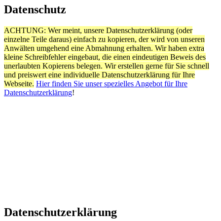
Datenschutz
ACHTUNG: Wer meint, unsere Datenschutzerklärung (oder
einzelne Teile daraus) einfach zu kopieren, der wird von unseren
Anwälten umgehend eine Abmahnung erhalten. Wir haben extra
kleine Schreibfehler eingebaut, die einen eindeutigen Beweis des
unerlaubten Kopierens belegen. Wir erstellen gerne für Sie schnell
und preiswert eine individuelle Datenschutzerklärung für Ihre
Webseite.
Hier finden Sie unser spezielles Angebot für Ihre
Datenschutzerklärung
!
Datenschutzerklärung